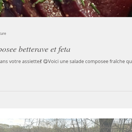
ture
osee betterave et feta
dans votre assiette💃 😋Voici une salade composee fraîche qui 