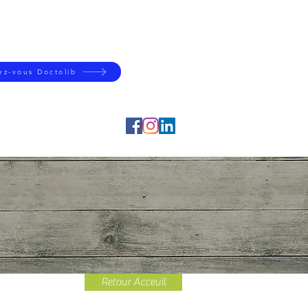
z-vous Doctolib
Retour Acceuil