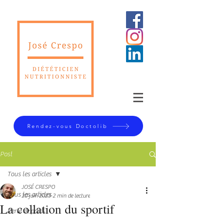
Rendez-vous Doctolib
Post
Tous les articles
JOSÉ CRESPO
Tous les articles
20 juin 2023
2 min de lecture
La collation du sportif
Perte de poids