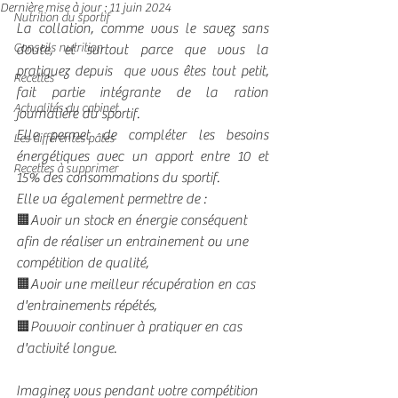
Dernière mise à jour :
11 juin 2024
Nutrition du sportif
La collation, comme vous le savez sans 
Conseils nutrition
doute, et surtout parce que vous la 
pratiquez depuis  que vous êtes tout petit, 
Recettes
fait partie intégrante de la ration 
Actualités du cabinet
journalière du sportif.
Elle permet de compléter les besoins 
Les différentes pâtes
énergétiques avec un apport entre 10 et 
Recettes à supprimer
15% des consommations du sportif.
Elle va également permettre de :
🟧Avoir un stock en énergie conséquent 
afin de réaliser un entrainement ou une 
compétition de qualité,
🟧Avoir une meilleur récupération en cas 
d'entrainements répétés,
🟧Pouvoir continuer à pratiquer en cas 
d'activité longue.
Imaginez vous pendant votre compétition 