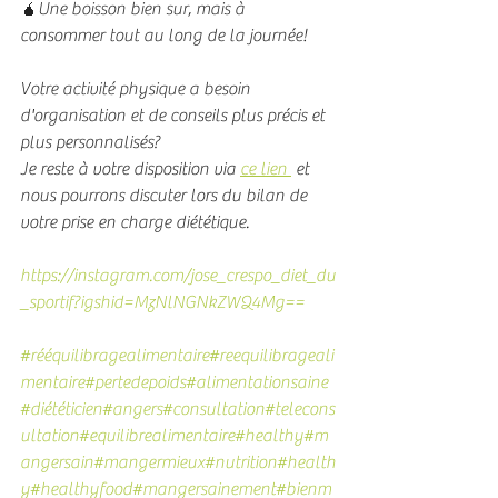
🧉Une boisson bien sur, mais à 
consommer tout au long de la journée!
Votre activité physique a besoin 
d'organisation et de conseils plus précis et 
plus personnalisés?
Je reste à votre disposition via 
ce lien 
 et 
nous pourrons discuter lors du bilan de 
votre prise en charge diététique.
https://instagram.com/jose_crespo_diet_du
_sportif?igshid=MzNlNGNkZWQ4Mg==
#rééquilibragealimentaire
#reequilibrageali
mentaire
#pertedepoids
#alimentationsaine
#diététicien
#angers
#consultation
#telecons
ultation
#equilibrealimentaire
#healthy
#m
angersain
#mangermieux
#nutrition
#health
y
#healthyfood
#mangersainement
#bienm