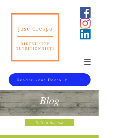
Rendez-vous Doctolib
Blog
Retour Acceuil