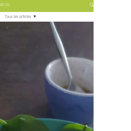
BLOG
Tous les articles
Tous les articles
Perte de poids
Nutrition du sportif
Conseils nutrition
Recettes
Actualités du
cabinet
Les différentes
pâtes
Recettes à
supprimer