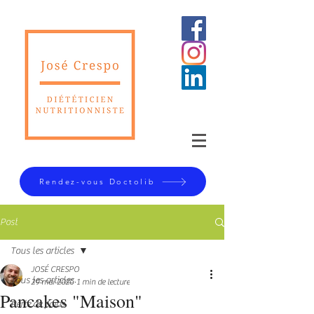
Rendez-vous Doctolib
Post
Tous les articles
JOSÉ CRESPO
Tous les articles
29 mai 2020
1 min de lecture
Pancakes "Maison"
Perte de poids