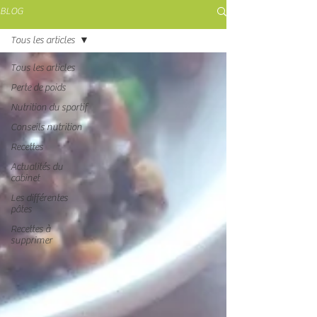
BLOG
Tous les articles
Tous les articles
Perte de poids
Nutrition du sportif
Conseils nutrition
Recettes
Actualités du
cabinet
Les différentes
pâtes
Recettes à
supprimer