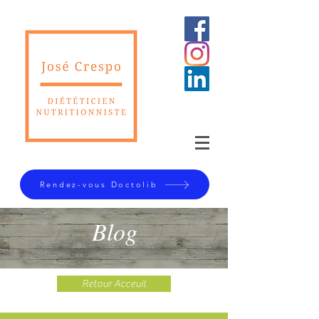
Rendez-vous Doctolib
Blog
Retour Acceuil