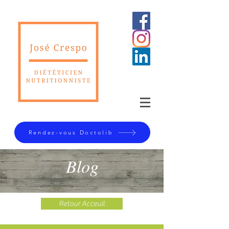
Rendez-vous Doctolib
Blog
Retour Acceuil