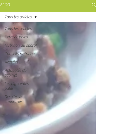
BLOG
Tous les articles
Tous les articles
Perte de poids
Nutrition du sportif
Conseils nutrition
Recettes
Actualités du
cabinet
Les différentes
pâtes
Recettes à
supprimer