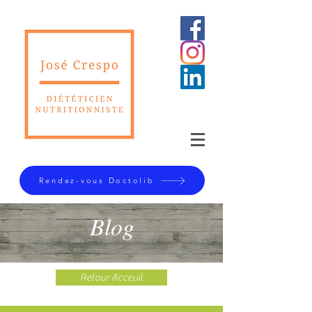
Rendez-vous Doctolib
Blog
Retour Acceuil