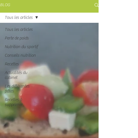
BLOG
Tous les articles
Tous les articles
Perte de poids
Nutrition du sportif
Conseils nutrition
Recettes
Actualités du
cabinet
Les différentes
pâtes
Recettes à
supprimer