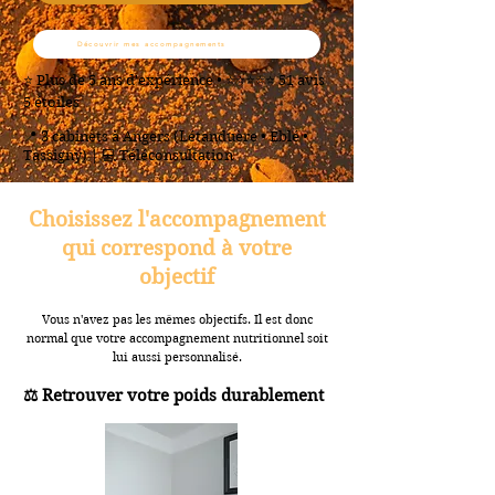
Découvrir mes accompagnements
⭐ Plus de 5 ans d'expérience • ⭐⭐⭐⭐⭐ 51 avis
5 étoiles
📍 3 cabinets à Angers (Létanduère • Eblé •
Tassigny) | 💻 Téléconsultation
Choisissez l'accompagnement
qui correspond à votre
objectif
Vous n'avez pas les mêmes objectifs. Il est donc
normal que votre accompagnement nutritionnel soit
lui aussi personnalisé.
⚖️ Retrouver votre poids durablement