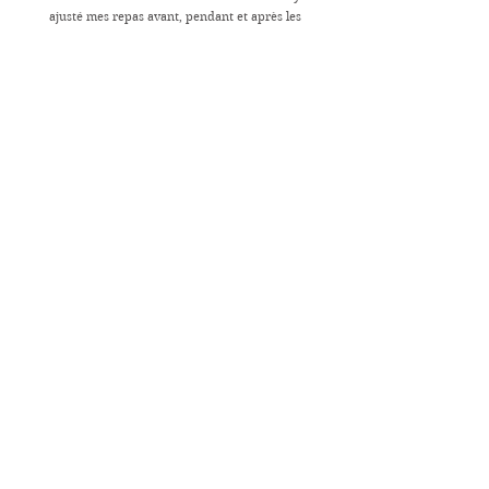
ajusté mes repas avant, pendant et après les
entraînements et les compétitions. J'ai constaté une
meilleure récupération et une augmentation de mes
performances.
A l'écoute et bienveillant, je ne peux que vous le
recommander !»
51 Avis google
Merci à toutes les personnes qui m'ont
accordé leur confiance en partageant
leur expérience.
Voir tous les 51 avis Google
Derrière chaque