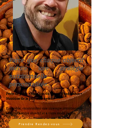
Parce que chaque objectif
mérite une stratégie
nutritionnelle
personnalisée.
Perte de poids • Nutrition du sportif d'endurance •
Nutrition de la personne âgée
Ensemble, construisons une stratégie nutritionnelle
adaptée à votre objectif et à votre mode de vie.
Prendre Rendez-vous