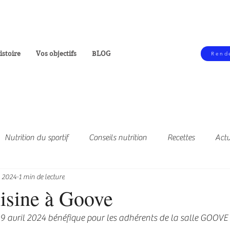
stoire
Vos objectifs
BLOG
Rende
Nutrition du sportif
Conseils nutrition
Recettes
Actu
. 2024
1 min de lecture
 à supprimer
uisine à Goove
9 avril 2024 bénéfique pour les adhérents de la salle GOOVE