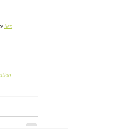
e 
lien
ation